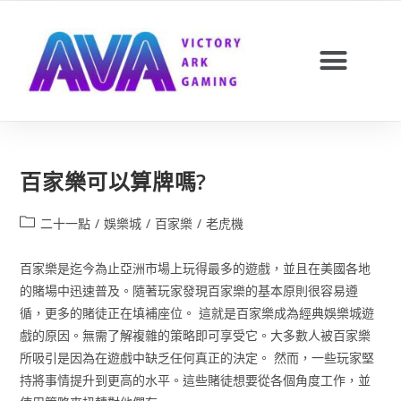
百家樂可以算牌嗎?
二十一點
/
娛樂城
/
百家樂
/
老虎機
百家樂是迄今為止亞洲市場上玩得最多的遊戲，並且在美國各地
的賭場中迅速普及。隨著玩家發現百家樂的基本原則很容易遵
循，更多的賭徒正在填補座位。 這就是百家樂成為經典娛樂城遊
戲的原因。無需了解複雜的策略即可享受它。大多數人被百家樂
所吸引是因為在遊戲中缺乏任何真正的決定。 然而，一些玩家堅
持將事情提升到更高的水平。這些賭徒想要從各個角度工作，並