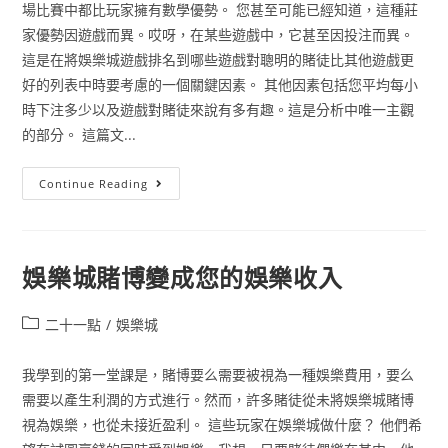
場比賽中都比玩家擁有數學優勢。 您甚至可能已經知道，這種莊
家優勢因遊戲而異。哎呀，在某些遊戲中，它甚至因投注而異。
這是在將娛樂城遊戲排名到哪些遊戲對聰明的賭徒比其他遊戲更
好的列表中時要考慮的一個關鍵因素。 其他因素包括您平均每小
時下注多少以及遊戲對賭徒來說有多有趣。這是分析中唯一主觀
的部分。 這篇文...
Continue Reading
娛樂城賭博變成您的娛樂收入
二十一點
/
娛樂城
我學到的第一堂課是，賭博要么需要被視為一種娛樂費用，要么
需要以產生利潤的方式進行。然而，許多賭徒從未將娛樂城賭博
視為娛樂，也從未接近盈利。 這些玩家在娛樂城做什麼？ 他們希