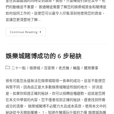
望在試圖贏錢的同時受到娛樂。我想，只要賭徒們樂在其中，他
們的動機並不重要。 普通賭徒需要了解您的娛樂城資金和賭博是
如何協同工作的。這使您可以最令人印象深刻地使用您的資金，
並讓您更清楚地了解...
Continue Reading
娛樂城賭博成功的 6 步秘訣
二十一點
/
娛樂城
/
百家樂
/
老虎機
/
輪盤
/
體育賽事
很有可能您永遠無法在娛樂城取得一長串的成功。這並不能使您
與眾不同，因為這正是大多數娛樂城賭徒所困的地方。 好消息
是，如果你知道正確的秘訣，你可以扭轉這種趨勢。這就是您將
在本文中學習的內容。您不僅會找到正確的秘訣，還會找到所需
成分的清單。 娛樂城賭博不必壓力大且成本高昂。使用本文中的
秘訣從今天開始獲勝。 1 – 知道在賭場玩什麼的力量 娛樂城為賭