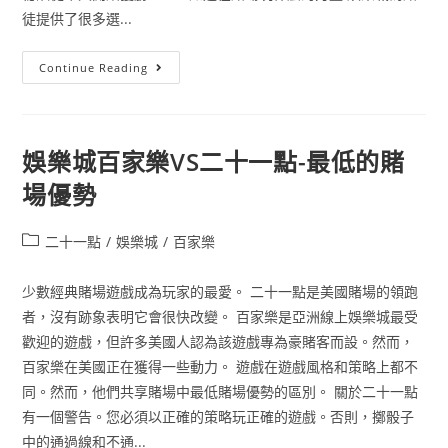
徒提供了很多選...
Continue Reading
娛樂城百家樂VS二十一點-最低的賭
場優勢
二十一點
/
娛樂城
/
百家樂
少數經典賭場遊戲成為玩家的最愛。 二十一點是美國賭場的領跑
者，沒有跡象表明它會很快改變。 百家樂是亞洲線上娛樂城最受
歡迎的遊戲，但許多美國人認為該遊戲專為豪賭客而設。然而，
百家樂在美國正在獲得一些動力。 遊戲在遊戲風格和策略上都不
同。然而，他們共享賭場中最低賭場優勢的區別。 關於二十一點
有一個警告。您必須以正確的策略玩正確的遊戲。否則，擲骰子
中的通過線和不通...