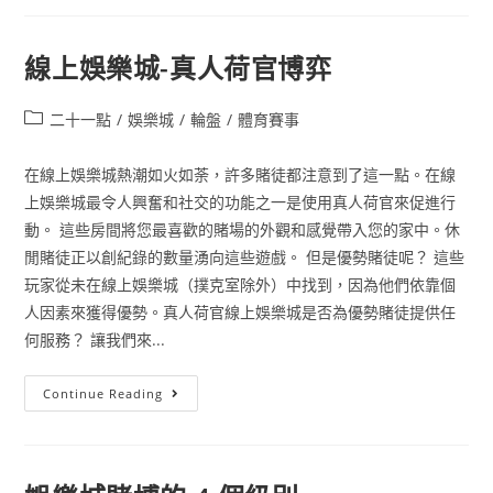
線上娛樂城-真人荷官博弈
二十一點
/
娛樂城
/
輪盤
/
體育賽事
在線上娛樂城熱潮如火如荼，許多賭徒都注意到了這一點。在線
上娛樂城最令人興奮和社交的功能之一是使用真人荷官來促進行
動。 這些房間將您最喜歡的賭場的外觀和感覺帶入您的家中。休
閒賭徒正以創紀錄的數量湧向這些遊戲。 但是優勢賭徒呢？ 這些
玩家從未在線上娛樂城（撲克室除外）中找到，因為他們依靠個
人因素來獲得優勢。真人荷官線上娛樂城是否為優勢賭徒提供任
何服務？ 讓我們來...
Continue Reading