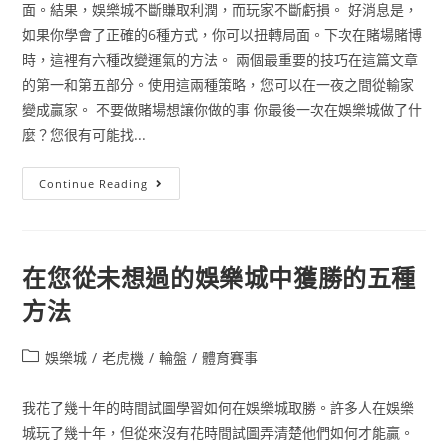
面。結果，娛樂城不斷賺取利潤，而玩家不斷虧損。 好消息是，
如果你學會了正確的6種方式，你可以扭轉局面。下次在賭場賭博
時，這裡有六種改變運氣的方法。 兩個最重要的技巧在這篇文章
的第一和第五部分。使用這兩種策略，您可以在一夜之間從輸家
變成贏家。 不要做賭場想讓你做的事 你最後一次在娛樂城做了什
麼？您很有可能找...
Continue Reading
在您從未想過的娛樂城中獲勝的五種
方法
娛樂城
/
老虎機
/
輪盤
/
體育賽事
我花了幾十年的時間試圖學習如何在娛樂城取勝。許多人在娛樂
城玩了幾十年，但從來沒有花時間試圖弄清楚他們如何才能贏。