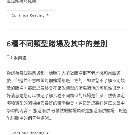
差是賭場賭徒面...
Continue Reading
6種不同類型賭場及其中的差別
娛樂城
你認為每個娛樂城都一樣嗎？大多數賭場都有老虎機和桌面遊
戲，但這並不意味著每個賭場都是平等的。如果您不了解不同類
型的賭場，那麼您最終會在錯誤類型的賭場賭博的可能性很高。
好消息是您可以快速了解六種不同類型的賭場是什麼，然後決定
哪種類型的賭場給您最好的獲勝機會。這正是您將在這篇文章中
學習的內容。 旅遊陷阱 最糟糕的賭場類型是旅遊陷阱賭場。旅遊
陷阱賭場的例子包括賭...
Continue Reading