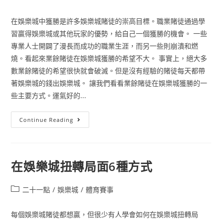
在娛樂城中獲勝是許多娛樂城賭徒的崇高目標。職業賭徒通過學
習贏得娛樂城或其他玩家的優勢，給自己一個獲勝的機會。 一些
專業人士開闢了漫長而成功的職業生涯，而另一些則崩潰和燃
燒。看起來業餘賭徒在娛樂城獲勝的希望不大。 事實上，絕大多
數業餘賭徒的希望很快就會破滅。但是沒有經驗的賭徒每天都帶
著娛樂城的錢出娛樂城。 讓我們看看業餘賭徒在娛樂城獲勝的一
些主要方式。運氣好的...
Continue Reading
在娛樂城扭轉局面6種方式
二十一點
/
娛樂城
/
體育賽事
每個娛樂城賭徒都想贏，但很少有人學會如何在娛樂城扭轉局