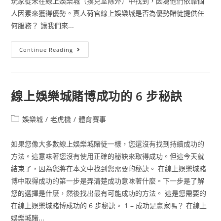
玩家從未在線上娛樂城（撲克室除外）中找到，因為他們依靠個
人因素來獲得優勢。真人荷官線上娛樂城是否為優勢賭徒提供任
何服務？ 讓我們來...
Continue Reading
線上娛樂城賭博成功的 6 步秘訣
娛樂城
/
老虎機
/
體育賽事
如果您像大多數線上娛樂城賭徒一樣，您還沒有找到持續成功的
方法。這意味著您沒有使用正確的秘訣來取得成功。但這今天就
結束了，因為您將在本文中找到您需要的秘訣。 在線上娛樂城賭
博中取得成功的第一步是弄清楚成功意味著什麼。下一步是了解
您的選擇是什麼，然後找出最有可能成功的方法。 這是您需要的
在線上娛樂城賭博成功的 6 步秘訣。 1 – 成功是贏家嗎？ 在線上
娛樂城賭...