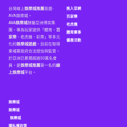
台灣線上
娛樂城推薦
首選-
進入官網
AVA娛樂城。
百家樂
AVA娛樂城
隸屬亞洲博奕集
老虎機
團，專為玩家提供「體育、
百
體育賽事
家樂
、老虎機、彩票」等多元
優惠活動
化的
娛樂城遊戲
。目前在取得
柬埔寨政府合法授信與監管，
於亞洲已累積超過50萬名會
員，是
娛樂城推薦
第一名的
線
上娛樂城
平台。
娛樂城
娛樂城
娛樂城
隱私權政策