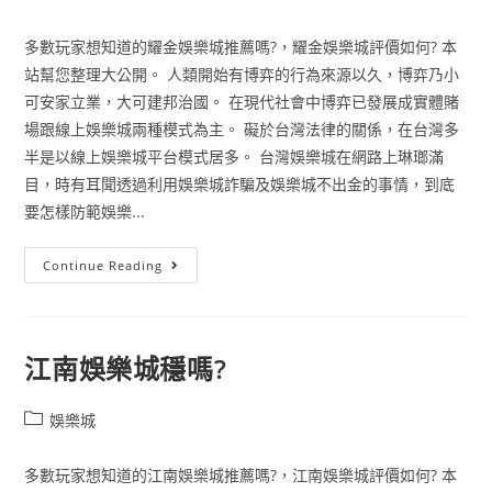
多數玩家想知道的耀金娛樂城推薦嗎?，耀金娛樂城評價如何? 本
站幫您整理大公開。 人類開始有博弈的行為來源以久，博弈乃小
可安家立業，大可建邦治國。 在現代社會中博弈已發展成實體賭
場跟線上娛樂城兩種模式為主。 礙於台灣法律的關係，在台灣多
半是以線上娛樂城平台模式居多。 台灣娛樂城在網路上琳瑯滿
目，時有耳聞透過利用娛樂城詐騙及娛樂城不出金的事情，到底
要怎樣防範娛樂...
Continue Reading
江南娛樂城穩嗎?
娛樂城
多數玩家想知道的江南娛樂城推薦嗎?，江南娛樂城評價如何? 本