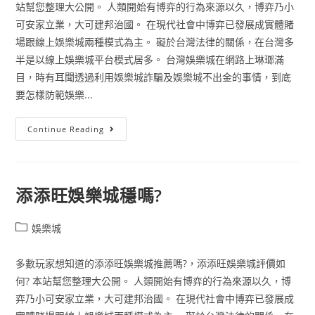
站幫您整理大公開。 人類開始有博弈的行為來源以久，博弈乃小
可安家立業，大可建邦治國。 在現代社會中博弈已發展成實體賭
場跟線上娛樂城兩種模式為主。 礙於台灣法律的關係，在台灣多
半是以線上娛樂城平台模式居多。 台灣娛樂城在網路上琳瑯滿
目，時有耳聞透過利用娛樂城詐騙及娛樂城不出金的事情，到底
要怎樣防範娛樂...
Continue Reading
添添旺娛樂城穩嗎?
娛樂城
多數玩家想知道的添添旺娛樂城推薦嗎?，添添旺娛樂城評價如
何? 本站幫您整理大公開。 人類開始有博弈的行為來源以久，博
弈乃小可安家立業，大可建邦治國。 在現代社會中博弈已發展成