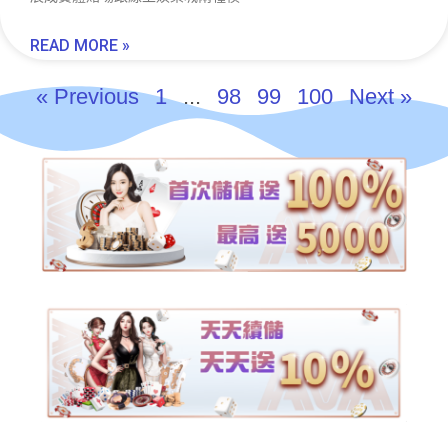
READ MORE »
« Previous
1
...
98
99
100
Next »