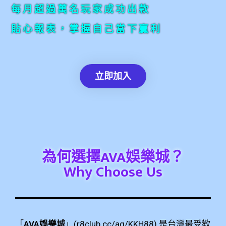
每月超過萬名玩家成功出款
貼心報表，掌握自己當下贏利
立即加入
為何選擇AVA娛樂城？
Why Choose Us
「
AVA娛樂城
」(r8club.cc/ag/KKH88) 是台灣最受歡