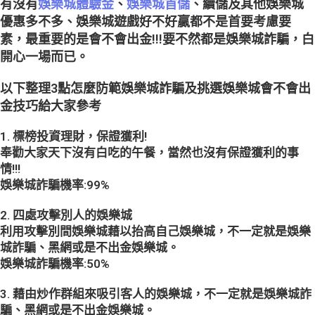
有沒有
娛樂城體驗
金
、
娛樂城首儲
、續儲及其他
娛樂城
優惠
多不多、
娛樂城遊戲
好不好贏都不是首要考慮要
素，最重要的是會不會出金!!!要不然都是
娛樂城詐騙
，白
開心一場而已。
以下整理3點怎麼防範
娛樂城詐騙
及挑選
娛樂城會不會出
金
技巧給大家參考
1. 標榜投資理財，保證獲利!
奉勸大家天下沒有白吃的午餐，當然也沒有保證獲利的事
情!!!
娛樂城詐騙
機率:99%
2. 四處攻擊別人的
娛樂城
利用攻擊別間
娛樂城
藉以抬高自己
娛樂城
，不一定就是
娛樂
城詐騙
、黑網或是
不出金娛樂城
。
娛樂城詐騙
機率:50%
3. 藉由炒作群組來吸引客人的
娛樂城
，不一定就是
娛樂城詐
騙
、黑網或是
不出金娛樂城
。