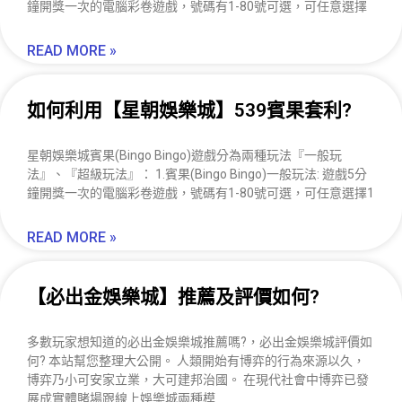
鐘開獎一次的電腦彩卷遊戲，號碼有1-80號可選，可任意選擇
READ MORE »
如何利用【星朝娛樂城】539賓果套利?
星朝娛樂城賓果(Bingo Bingo)遊戲分為兩種玩法『一般玩
法』、『超級玩法』： 1.賓果(Bingo Bingo)一般玩法: 遊戲5分
鐘開獎一次的電腦彩卷遊戲，號碼有1-80號可選，可任意選擇1
READ MORE »
【必出金娛樂城】推薦及評價如何?
多數玩家想知道的必出金娛樂城推薦嗎?，必出金娛樂城評價如
何? 本站幫您整理大公開。 人類開始有博弈的行為來源以久，
博弈乃小可安家立業，大可建邦治國。 在現代社會中博弈已發
展成實體賭場跟線上娛樂城兩種模