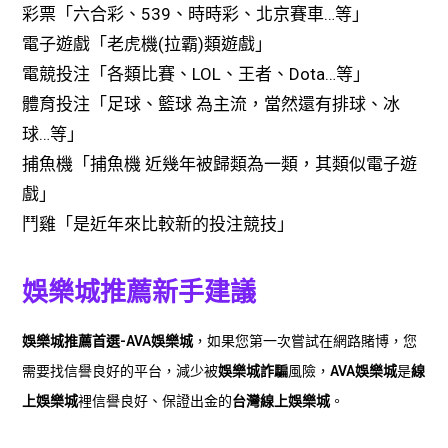
彩票「六合彩、539、時時彩、北京賽車…等」
電子遊戲「老虎機(拉霸)類遊戲」
電競投注「各類比賽、LOL、王者、Dota…等」
體育投注「足球、籃球 為主流，當然還有排球、冰
球…等」
捕魚機「捕魚機 近幾年被歸類為一類，其類似電子遊
戲」
鬥雞「是近年來比較新的投注競技」
娛樂城推薦新手建議
娛樂城推薦首選-AVA娛樂城
，
如果您第一次嘗試在網路賭博，您
需要找信譽良好的平台，減少被
娛樂城詐騙
風險，
AVA娛樂城
是
線
上娛樂城
裡信譽良好、保證出金的
台灣線上娛樂城
。