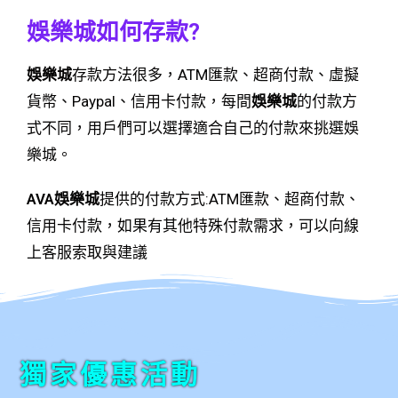
娛樂城如何存款?
娛樂城
存款方法很多，ATM匯款、超商付款、虛擬
貨幣、Paypal、信用卡付款，每間
娛樂城
的付款方
式不同，用戶們可以選擇適合自己的付款來挑選娛
樂城。
AVA娛樂城
提供的付款方式:ATM匯款、超商付款、
信用卡付款，如果有其他特殊付款需求，可以向線
上客服索取與建議
獨家優惠活動