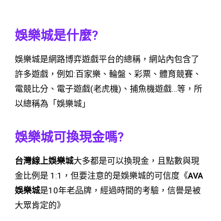
娛樂城是什麼?
娛樂城是網路博弈遊戲平台的總稱，網站內包含了
許多遊戲，例如:百家樂、輪盤、彩票、體育競賽、
電競比分、電子遊戲(老虎機)、捕魚機遊戲…等，所
以總稱為「娛樂城」
娛樂城可換現金嗎?
台灣線上娛樂城
大多都是可以換現金，且點數與現
金比例是 1:1，但要注意的是娛樂城的可信度《
AVA
娛樂城
是10年老品牌，經過時間的考驗，信譽是被
大眾肯定的》