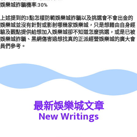
娛樂城詐騙
機率:30%
上述提到的3點怎樣防範
娛樂城詐騙
以及挑選
會不會出金的
娛樂城
並沒有針對或影射哪幾家
娛樂城
，只是想藉由自身經
驗及觀點提供給想加入
娛樂城
卻不知道怎麼挑選，或是已被
娛樂城詐騙
、黑網傷害過想找真的
正派經營娛樂城
的廣大會
員們參考。
最新娛樂城文章
New Writings