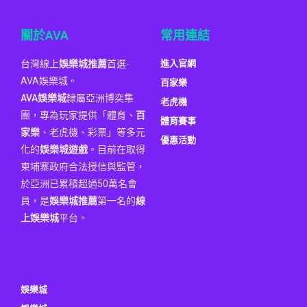
關於AVA
常用連結
台灣線上
娛樂城推薦
首選-
進入官網
AVA娛樂城。
百家樂
AVA娛樂城
隸屬亞洲博奕集
老虎機
團，專為玩家提供「體育、
百
體育賽事
家樂
、老虎機、彩票」等多元
優惠活動
化的
娛樂城遊戲
。目前在取得
柬埔寨政府合法授信與監管，
於亞洲已累積超過50萬名會
員，是
娛樂城推薦
第一名的
線
上娛樂城
平台。
娛樂城