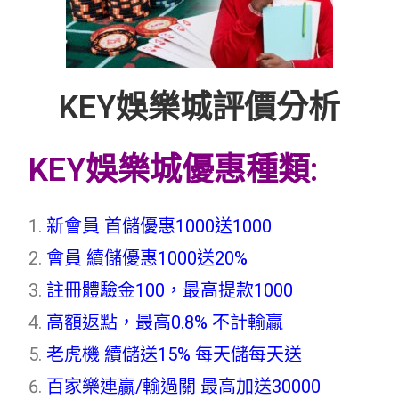
KEY娛樂城評價分析
KEY娛樂城優惠
種類:
新會員 首儲優惠1000送1000
會員 續儲優惠1000送20%
註冊體驗金100，最高提款1000
高額返點，最高0.8% 不計輸贏
老虎機 續儲送15% 每天儲每天送
百家樂連贏/輸過關 最高加送30000