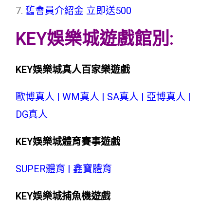
舊會員介紹金 立即送500
KEY娛樂城遊戲
館別:
KEY娛樂城真人百家樂遊戲
歐博真人 | WM真人 | SA真人 | 亞博真人 |
DG真人
KEY娛樂城體育賽事遊戲
SUPER體育 | 鑫寶體育
KEY娛樂城捕魚機遊戲