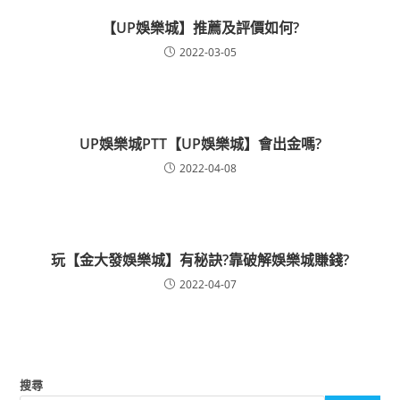
【UP娛樂城】推薦及評價如何?
2022-03-05
UP娛樂城PTT【UP娛樂城】會出金嗎?
2022-04-08
玩【金大發娛樂城】有秘訣?靠破解娛樂城賺錢?
2022-04-07
搜尋