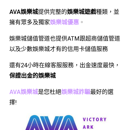
AVA娛樂城
提供完整的
娛樂城遊戲
種類，並
擁有眾多及獨家
娛樂城優惠
。
娛樂城儲值管道也提供ATM跟超商儲值管道
以及少數娛樂城才有的信用卡儲值服務
還有24小時在線客服服務，出金速度最快，
保證出金的娛樂城
AVA娛樂城
是您杜絕
娛樂城詐騙
最好的選
擇!