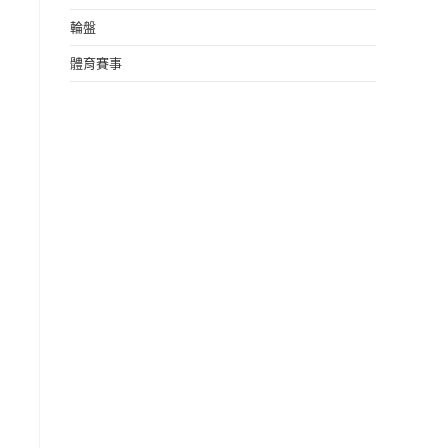
輪盤
體育賽事