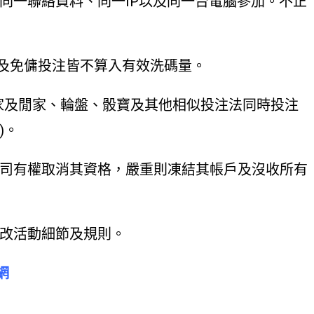
同一聯絡資料、同一IP以及同一台電腦參加。不正
及免傭投注皆不算入有效洗碼量。
莊家及閒家、輪盤、骰寶及其他相似投注法同時投注
)。
我司有權取消其資格，嚴重則凍結其帳戶及沒收所有
修改活動細節及規則。
網