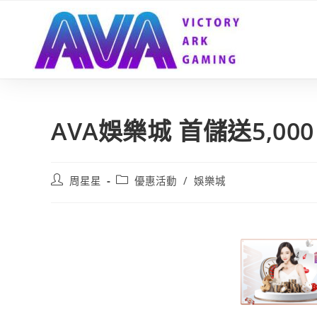
AVA娛樂城 首儲送5,000
周星星
優惠活動
/
娛樂城