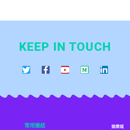
KEEP IN TOUCH
常用連結
娛樂城