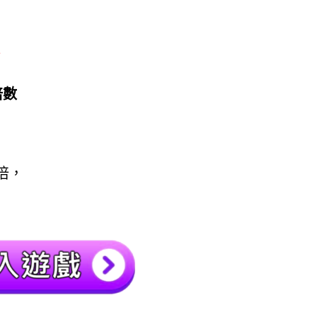
倍
倍數
倍，