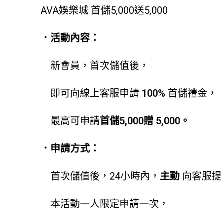
AVA娛樂城 首儲5,000送5,000
．活動內容：
新會員，首次儲值後，
即可向線上客服申請
100%
首儲禮金，
最高可申請
首儲5,000贈 5,000。
．申請方式：
首次儲值後，24小時內，
主動
向客服
本活動一人限定申請一次，