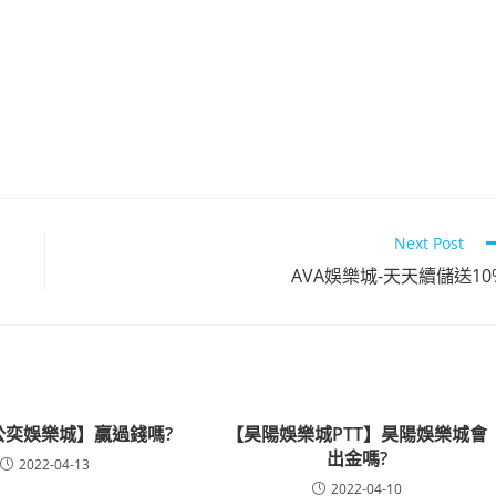
Next Post
AVA娛樂城-天天續儲送10
公奕娛樂城】贏過錢嗎?
【昊陽娛樂城PTT】昊陽娛樂城會
出金嗎?
2022-04-13
2022-04-10