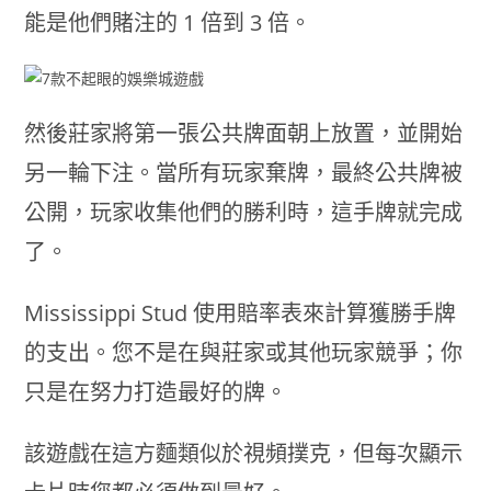
能是他們賭注的 1 倍到 3 倍。
然後莊家將第一張公共牌面朝上放置，並開始
另一輪下注。當所有玩家棄牌，最終公共牌被
公開，玩家收集他們的勝利時，這手牌就完成
了。
Mississippi Stud 使用賠率表來計算獲勝手牌
的支出。您不是在與莊家或其他玩家競爭；你
只是在努力打造最好的牌。
該遊戲在這方麵類似於視頻撲克，但每次顯示