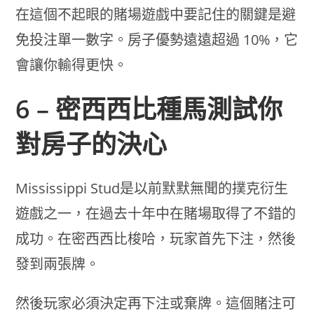
在這個不起眼的賭場遊戲中要記住的關鍵是避
免投注單一數字。房子優勢遠遠超過 10%，它
會讓你輸得更快。
6 – 密西西比種馬測試你
對房子的決心
Mississippi Stud是以前默默無聞的撲克衍生
遊戲之一，在過去十年中在賭場取得了不錯的
成功。在密西西比梭哈，玩家首先下注，然後
發到兩張牌。
然後玩家必須決定再下注或棄牌。這個賭注可