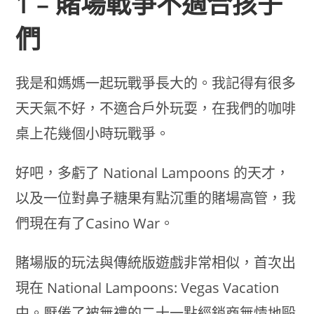
1 – 賭場戰爭不適合孩子
們
我是和媽媽一起玩戰爭長大的。我記得有很多
天天氣不好，不適合戶外玩耍，在我們的咖啡
桌上花幾個小時玩戰爭。
好吧，多虧了 National Lampoons 的天才，
以及一位對鼻子糖果有點沉重的賭場高管，我
們現在有了Casino War。
賭場版的玩法與傳統版遊戲非常相似，首次出
現在 National Lampoons: Vegas Vacation
中。厭倦了被無禮的二十一點經銷商無情地毆