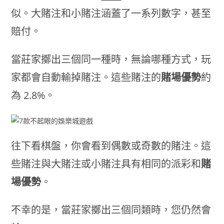
似。大賭注和小賭注涵蓋了一系列數字，甚至
賠付。
當莊家擲出三個同一種時，無論哪種方式，玩
家都會自動輸掉賭注。這些賭注的
賭場優勢
約
為 2.8%。
往下看棋盤，你會看到偶數或奇數的賭注。這
些賭注與大賭注或小賭注具有相同的派彩和
賭
場優勢
。
不幸的是，當莊家擲出三個同類時，您仍然會