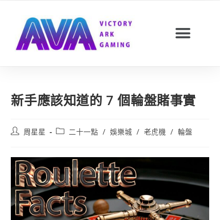
新手應該知道的 7 個輪盤賭事實
周星星
二十一點
/
娛樂城
/
老虎機
/
輪盤