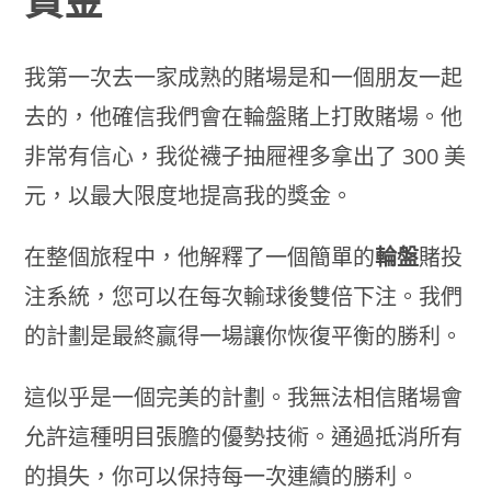
資金
我第一次去一家成熟的賭場是和一個朋友一起
去的，他確信我們會在輪盤賭上打敗賭場。他
非常有信心，我從襪子抽屜裡多拿出了 300 美
元，以最大限度地提高我的獎金。
在整個旅程中，他解釋了一個簡單的
輪盤
賭投
注系統，您可以在每次輸球後雙倍下注。我們
的計劃是最終贏得一場讓你恢復平衡的勝利。
這似乎是一個完美的計劃。我無法相信賭場會
允許這種明目張膽的優勢技術。通過抵消所有
的損失，你可以保持每一次連續的勝利。