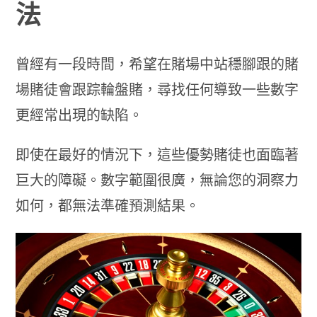
法
曾經有一段時間，希望在賭場中站穩腳跟的賭
場賭徒會跟踪輪盤賭，尋找任何導致一些數字
更經常出現的缺陷。
即使在最好的情況下，這些優勢賭徒也面臨著
巨大的障礙。數字範圍很廣，無論您的洞察力
如何，都無法準確預測結果。