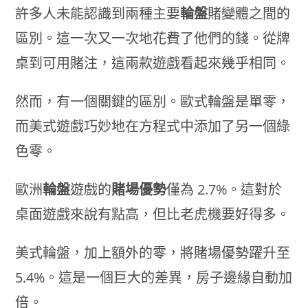
許多人未能認識到兩種主要
輪盤
賭變體之間的
區別。這一次又一次地花費了他們的錢。從牌
桌到可用賭注，這兩款遊戲看起來幾乎相同。
然而，有一個關鍵的區別。歐式輪盤是單零，
而美式遊戲巧妙地在方程式中添加了另一個綠
色零。
歐洲
輪盤
遊戲的
賭場優勢
僅為 2.7%。這對於
桌面遊戲來說有點高，但比老虎機要好得多。
美式輪盤，加上額外的零，將賭場優勢躍升至
5.4%。這是一個巨大的差異，房子邊緣自動加
倍。