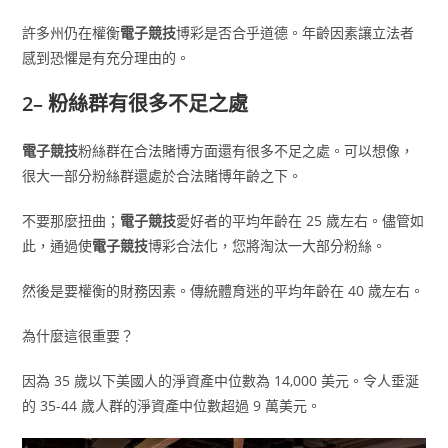
許多州仍在權衡
電子競技
博彩是否合乎道德。年齡因素讓立法者
感到恐懼是有充分理由的。
2– 粉絲群有很多不足之處
電子競技
粉絲群在合法賭博方面還有很多不足之處。可以想像，
很大一部分粉絲群還處於合法賭博年齡之下。
不要那麼扭曲；
電子競技
愛好者的平均年齡在 25 歲左右。儘管如
此，通過使
電子競技
博彩合法化，您將淘汰一大部分粉絲。
然後是要權衡的財務因素。傳統體育迷的平均年齡在 40 歲左右。
為什麼這很重要？
因為 35 歲以下美國人的淨資產中位數為 14,000 美元。令人垂涎
的 35-44 歲人群的淨資產中位數超過 9 萬美元。