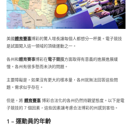
美國
體育賽事
博彩的驚人增長讓每個人都想分一杯羹。電子競技
是試圖闖入這一領域的頂級運動之一。
各州和
體育賽事
博彩在
電子競技
方面取得有意義的進展進展緩
慢。各州有很多懸而未決的問題。
主要障礙是，如果沒有更大的樣本量，各州就無法回答這些問
題。需求似乎存在。
但是，將
體育賽事
博彩合法化的各州仍然持觀望態度。以下是電
子競技的 7 個因素，這些因素讓考慮合法博彩的州感到害怕。
1 – 運動員的年齡