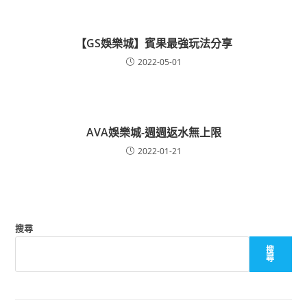
【GS娛樂城】賓果最強玩法分享
2022-05-01
AVA娛樂城-週週返水無上限
2022-01-21
搜尋
搜
尋