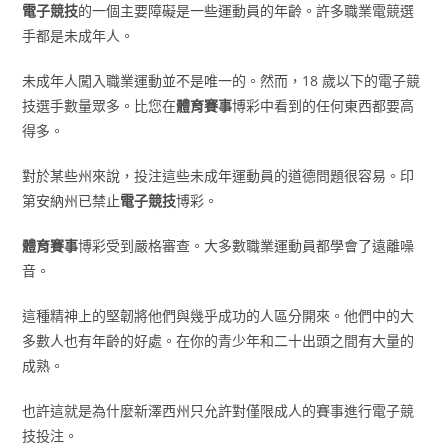
電子競技
的一個主要障礙是一些運動員的年齡。許多職業電競選
手都是未成年人。
未成年人闖入職業運動並不是唯一的。然而，18 歲以下的電子競
技選手數量眾多。比您在
體育賽事
博彩中看到的任何東西都要高
得多。
對於某些州來說，投注這些未成年運動員的道德問題很容易。印
第安納州已禁止
電子競技
博彩。
體育賽事
博彩受到嚴格審查。大多數職業運動員都學會了遠離噪
音。
這種精神上的堅韌將他們與幾乎成功的人區分開來。他們中的大
多數人也有年齡的好處。在你的青少年和二十出頭之間有大量的
成熟。
也許這就是為什麼新澤西州只允許對僅限成人的賽事進行電子競
技投注。