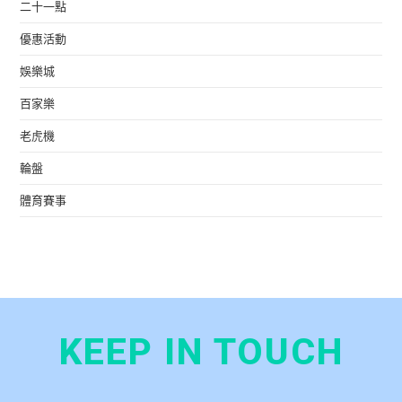
二十一點
優惠活動
娛樂城
百家樂
老虎機
輪盤
體育賽事
KEEP IN TOUCH