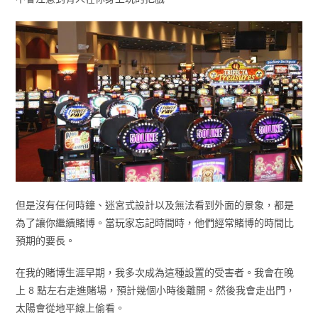
但是沒有任何時鐘、迷宮式設計以及無法看到外面的景象，都是
為了讓你繼續賭博。當玩家忘記時間時，他們經常賭博的時間比
預期的要長。
在我的賭博生涯早期，我多次成為這種設置的受害者。我會在晚
上 8 點左右走進賭場，預計幾個小時後離開。然後我會走出門，
太陽會從地平線上偷看。