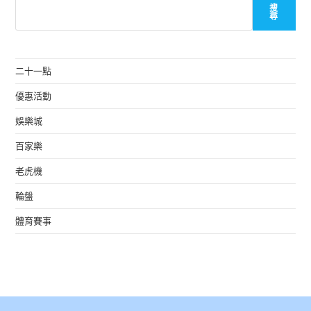
搜
尋
二十一點
優惠活動
娛樂城
百家樂
老虎機
輪盤
體育賽事