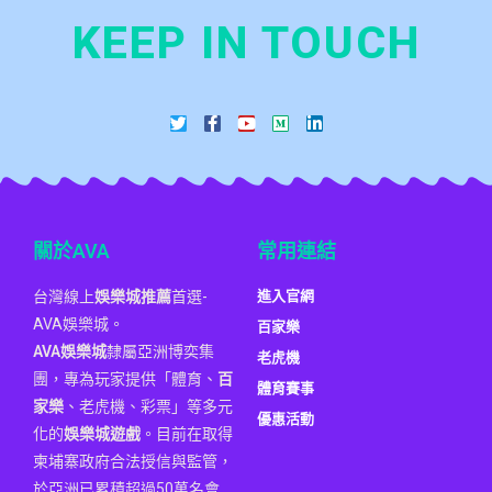
KEEP IN TOUCH
關於AVA
常用連結
台灣線上
娛樂城推薦
首選-
進入官網
AVA娛樂城。
百家樂
AVA娛樂城
隸屬亞洲博奕集
老虎機
團，專為玩家提供「體育、
百
體育賽事
家樂
、老虎機、彩票」等多元
優惠活動
化的
娛樂城遊戲
。目前在取得
柬埔寨政府合法授信與監管，
於亞洲已累積超過50萬名會