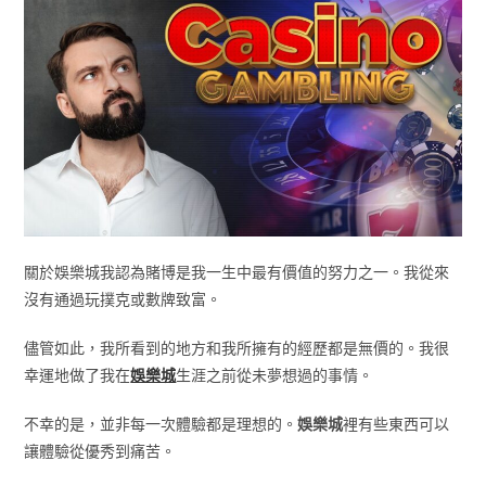
關於娛樂城我認為賭博是我一生中最有價值的努力之一。我從來
沒有通過玩撲克或數牌致富。
儘管如此，我所看到的地方和我所擁有的經歷都是無價的。我很
幸運地做了我在
娛樂城
生涯之前從未夢想過的事情。
不幸的是，並非每一次體驗都是理想的。
娛樂城
裡有些東西可以
讓體驗從優秀到痛苦。