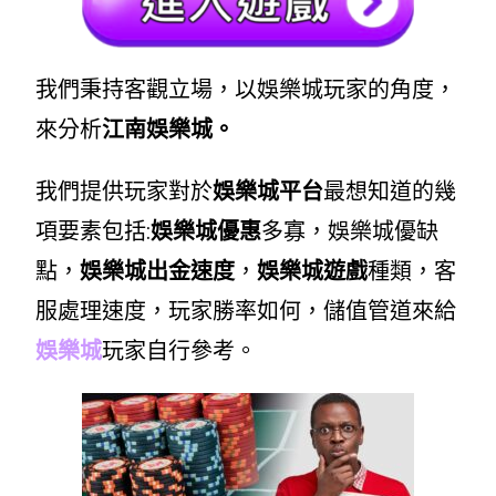
我們秉持客觀立場，以娛樂城玩家的角度，
來分析
江南娛樂城。
我們提供玩家對於
娛樂城平台
最想知道的幾
項要素包括:
娛樂城優惠
多寡，娛樂城優缺
點，
娛樂城出金速度
，
娛樂城遊戲
種類，客
服處理速度，玩家勝率如何，儲值管道來給
娛樂城
玩家自行參考。