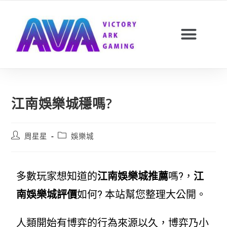
江南娛樂城穩嗎?
周星星
娛樂城
多數玩家想知道的
江南娛樂城推薦
嗎?，
江
南娛樂城評價
如何? 本站幫您整理大公開。
人類開始有博弈的行為來源以久，博弈乃小