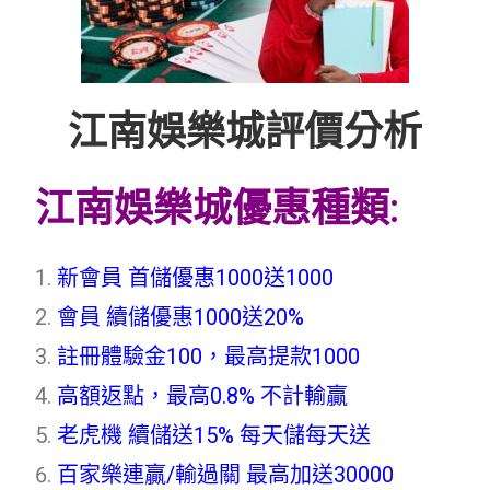
江南娛樂城評價分析
江南娛樂城優惠
種類:
新會員 首儲優惠1000送1000
會員 續儲優惠1000送20%
註冊體驗金100，最高提款1000
高額返點，最高0.8% 不計輸贏
老虎機 續儲送15% 每天儲每天送
百家樂連贏/輸過關 最高加送30000