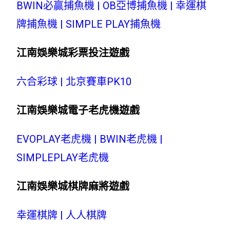
BWIN必贏捕魚機 | OB亞博捕魚機 | 幸運棋
牌捕魚機 | SIMPLE PLAY捕魚機
江南娛樂城彩票投注遊戲
六合彩球 | 北京賽車PK10
江南娛樂城電子老虎機遊戲
EVOPLAY老虎機 | BWIN老虎機 |
SIMPLEPLAY老虎機
江南娛樂城棋牌麻將遊戲
幸運棋牌 | 人人棋牌