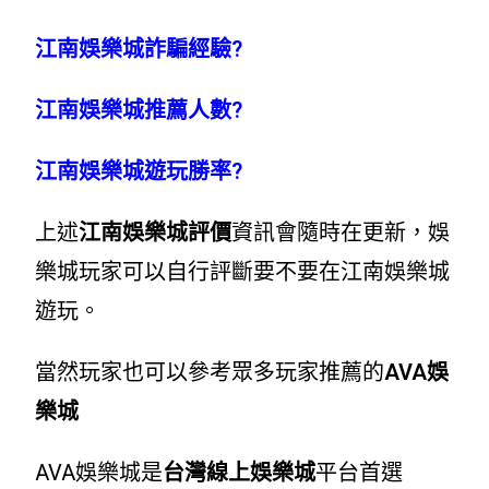
江南娛樂城詐騙
經驗?
江南娛樂城推薦
人數?
江南娛樂城
遊玩勝率?
上述
江南娛樂城評價
資訊會隨時在更新，娛
樂城玩家可以自行評斷要不要在江南娛樂城
遊玩。
當然玩家也可以參考眾多玩家推薦的
AVA娛
樂城
AVA娛樂城是
台灣線上娛樂城
平台首選