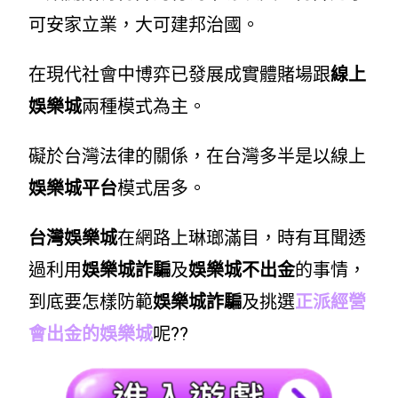
可安家立業，大可建邦治國。
在現代社會中博弈已發展成實體賭場跟
線上
娛樂城
兩種模式為主。
礙於台灣法律的關係，在台灣多半是以線上
娛樂城平台
模式居多。
台灣娛樂城
在網路上琳瑯滿目，時有耳聞透
過利用
娛樂城詐騙
及
娛樂城不出金
的事情，
到底要怎樣防範
娛樂城詐騙
及挑選
正派經營
會出金的娛樂城
呢??