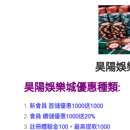
昊陽娛
昊陽娛樂城優惠
種類:
新會員 首儲優惠1000送1000
會員 續儲優惠1000送20%
註冊體驗金100，最高提款1000