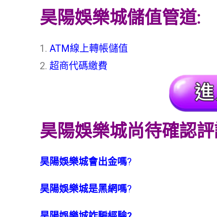
昊陽娛樂城儲值管道:
ATM線上轉帳儲值
超商代碼繳費
昊陽娛樂城
尚待確認評
昊陽娛樂城會出金嗎
?
昊陽娛樂城是黑網嗎
?
昊陽娛樂城詐騙
經驗?