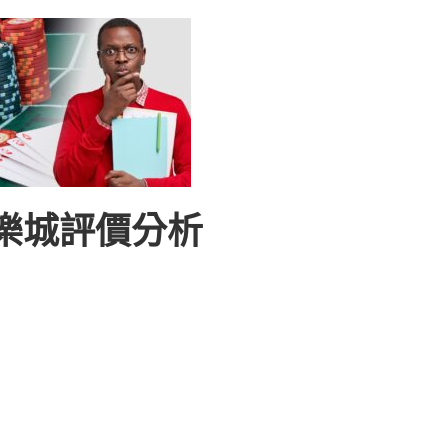
樂城評價分析