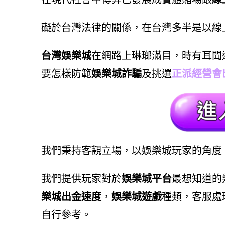
礙於台灣法律的關係，在台灣多半是以線
台灣娛樂城
在網路上琳瑯滿目，時有耳聞
要怎樣防範
娛樂城詐騙
及挑選
正派經營會
我們秉持客觀立場，以娛樂城玩家的角度
我們提供玩家對於
娛樂城平台
最想知道的
樂城出金速度
，
娛樂城遊戲
種類，客服處
自行參考。