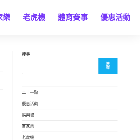
家樂
老虎機
體育賽事
優惠活動
搜尋
搜
尋
二十一點
優惠活動
娛樂城
百家樂
老虎機