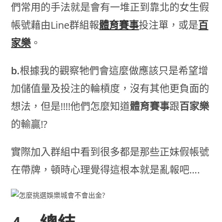
們常用的手法就是會有一堆正到靠北的女生假
帳號藉由Line群組報
體育賽事
投注單，或是
百
家樂
。
b.
根據我的觀察牠們會這麼做應該只是希望增
加儲值量及投注的輪槓度，沒有其他更負面的
想法，但是!!!!他們怎麼知道
體育賽事
跟
百家樂
的輸贏!?
實際加入群組中看到很多都是那些正妹假帳號
在帶牌，頓時心理覺得這根本就是亂報吧….