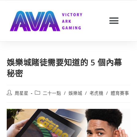
娛樂城
賭徒需要知道的
5
個內幕
秘密
周星星
二十一點
/
娛樂城
/
老虎機
/
體育賽事