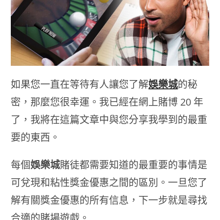
如果您一直在等待有人讓您了解
娛樂城
的秘
密，那麼您很幸運。我已經在網上賭博 20 年
了，我將在這篇文章中與您分享我學到的最重
要的東西。
每個
娛樂城
賭徒都需要知道的最重要的事情是
可兌現和粘性獎金優惠之間的區別。一旦您了
解有關獎金優惠的所有信息，下一步就是尋找
合適的賭場遊戲。