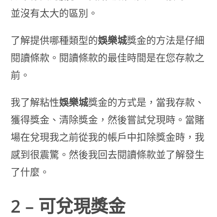
並沒有太大的區別。
了解提供哪種類型的
娛樂城
獎金的方法是仔細
閱讀條款。閱讀條款的最佳時間是在您存款之
前。
我了解粘性
娛樂城
獎金的方式是，當我存款、
獲得獎金、清除獎金，然後嘗試兌現時。當賭
場在兌現我之前從我的帳戶中扣除獎金時，我
感到很震驚。然後我回去閱讀條款並了解發生
了什麼。
2 –
可兌現獎金