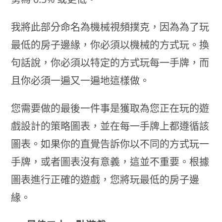
我將此部分命名為機械視頻撲克，因為為了玩
最低的房子邊緣，你必須以機械的方式玩。換
句話說，你必須以特定的方式玩每一手牌，而
且你必須一遍又一遍地這樣做。
您需要做的最後一件事是獲取為您正在玩的遊
戲設計的策略圖表，並在每一手牌上都遵循該
圖表。如果你的直覺告訴你以不同的方式玩一
手牌，或者圖表沒有意義，這並不重要。根據
圖表進行正確的遊戲，您將玩最低的房子邊
緣。