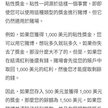
粘性獎金。粘性一詞源於這樣一個事實，即即
使您可以使用這種類型的獎金進行賭博，但它
仍然適用於賭場。
例如，如果您獲得 1,000 美元的粘性獎金，您
可以用它賭博，想玩多久就玩多久。如果你失
去了獎金，那沒什麼大不了的。但是，如果您
在結清紅利後還有錢，賭場會先從您的賬戶中
取回 1,000 美元的紅利，然後您才能提取剩餘
的錢。
因此，如果您存入 500 美元並獲得 1,000 美元
的獎金，那麼您的餘額為 1,500 美元。如果您