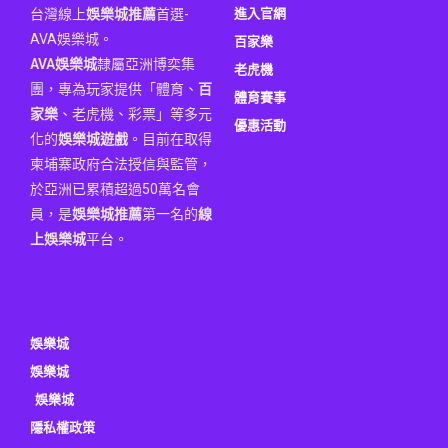
台灣線上
娛樂城推薦
首選-
進入官網
AVA娛樂城。
百家樂
AVA娛樂城
隸屬亞洲博奕集
老虎機
團，專為玩家提供「體育、
百
體育賽事
家樂
、老虎機、彩票」等多元
優惠活動
化的
娛樂城遊戲
。目前在取得
柬埔寨政府合法授信與監管，
於亞洲已累積超過50萬名會
員，是
娛樂城推薦
第一名的
線
上娛樂城
平台。
娛樂城
娛樂城
娛樂城
隱私權政策