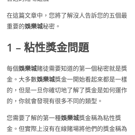
在這篇文章中，您將了解沒人告訴您的五個最
重要的
娛樂城
秘密。
1 –
粘性獎金問題
每個
娛樂城
賭徒需要知道的第一個秘密就是獎
金。大多數
娛樂城
獎金一開始看起來都是一樣
的，但是一旦你確切地了解了獎金是如何運作
的，你就會發現有很多不同的類型。
您需要了解的第一種
娛樂城
獎金稱為粘性獎
金。但實際上沒有在線賭場將他們的獎金稱為