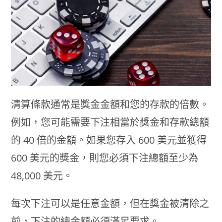
清算條款通常是獎金金額和您的存款的倍數。
例如，您可能需要下注相當於獎金和存款總額
的 40 倍的金額。如果您存入 600 美元並獲得
600 美元的獎金，則您必須下注總額至少為
48,000 美元。
每次下注可以是任意金額，但在獎金被清除之
前，下注的總金額必須滿足要求。