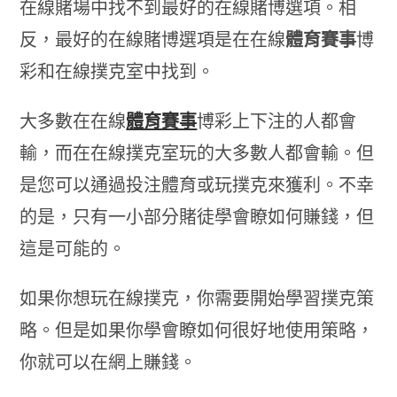
在線賭場中找不到最好的在線賭博選項。相
反，最好的在線賭博選項是在在線
體育賽事
博
彩和在線撲克室中找到。
大多數在在線
體育賽事
博彩上下注的人都會
輸，而在在線撲克室玩的大多數人都會輸。但
是您可以通過投注體育或玩撲克來獲利。不幸
的是，只有一小部分賭徒學會瞭如何賺錢，但
這是可能的。
如果你想玩在線撲克，你需要開始學習撲克策
略。但是如果你學會瞭如何很好地使用策略，
你就可以在網上賺錢。