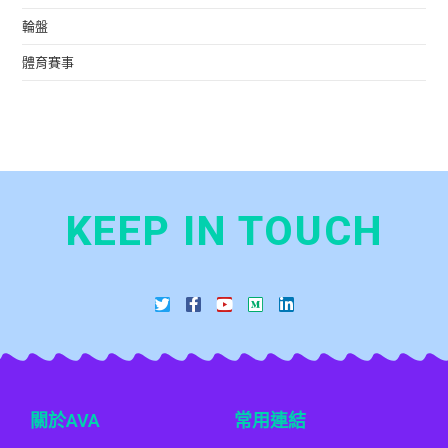
輪盤
體育賽事
KEEP IN TOUCH
關於AVA
常用連結