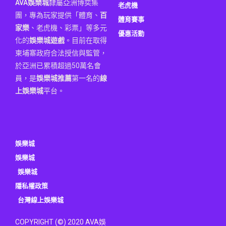
AVA娛樂城
隸屬亞洲博奕集
老虎機
團，專為玩家提供「體育、
百
體育賽事
家樂
、老虎機、彩票」等多元
優惠活動
化的
娛樂城遊戲
。目前在取得
柬埔寨政府合法授信與監管，
於亞洲已累積超過50萬名會
員，是
娛樂城推薦
第一名的
線
上娛樂城
平台。
娛樂城
娛樂城
娛樂城
隱私權政策
台灣線上娛樂城
COPYRIGHT (©) 2020 AVA娛