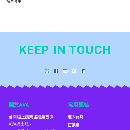
體育賽事
KEEP IN TOUCH
關於AVA
常用連結
台灣線上
娛樂城推薦
首選-
進入官網
AVA娛樂城。
百家樂