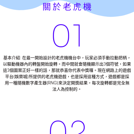
關 於 老 虎 機
01
基本介紹: 在最一開始設計的老虎機機台中，玩家必須手動拉動把柄，
以驅動機器內的轉盤開始旋轉。而中間就會隨機顯示出3個符號，如果
這3個圖案正好一樣的話，那就恭喜你代表中獎囉。現在網路上的遊戲
平台(娛樂城)所提供的老虎機遊戲，也是採用這種方式，遊戲都是採
用一種隨機數字產生器(RNG)來決定開獎結果，每次旋轉都是完全無
法人為控制的。
02