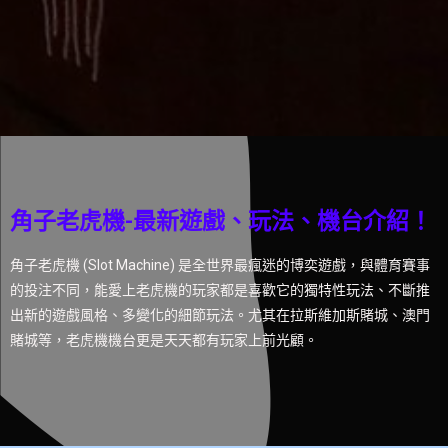
角子老虎機-最新遊戲、玩法、機台介紹！
角子老虎機 (Slot Machine) 是全世界最瘋迷的博奕遊戲，與體育賽事
的投注不同，能愛上老虎機的玩家都是喜歡它的獨特性玩法、不斷推
出新的遊戲風格、多變化的細節玩法。尤其在拉斯維加斯賭城、澳門
賭城等，老虎機機台更是天天都有玩家上前光顧。